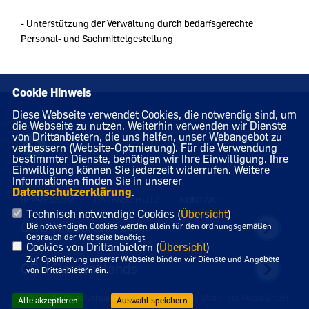
- Unterstützung der Verwaltung durch bedarfsgerechte
Personal- und Sachmittelgestellung
Cookie Hinweis
Diese Webseite verwendet Cookies, die notwendig sind, um
die Webseite zu nutzen. Weiterhin verwenden wir Dienste
von Drittanbietern, die uns helfen, unser Webangebot zu
verbessern (Website-Optmierung). Für die Verwendung
bestimmter Dienste, benötigen wir Ihre Einwilligung. Ihre
Einwilligung können Sie jederzeit widerrufen. Weitere
Informationen finden Sie in unserer
Datenschutzerklärung
.
IMPRESSUM
DATENSCHUTZ
KONTAKT
Technisch notwendige Cookies (
Übersicht
)
CDU Niedersachsen
Die notwendigen Cookies werden allein für den ordnungsgemäßen
Gebrauch der Webseite benötigt.
Cookies von Drittanbietern (
Übersicht
)
Zur Optimierung unserer Webseite binden wir Dienste und Angebote
CDU Deutschlands
von Drittanbietern ein.
©2026 CDU Stadtverband
Realisation: Sharkness Media GmbH
Alle akzeptieren
Auswahl speichern